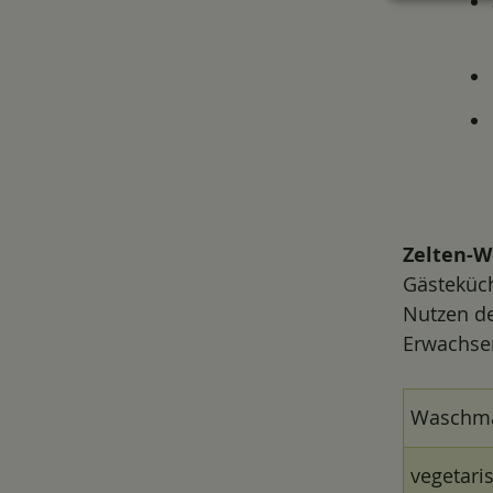
Zelten-
Gästeküch
Nutzen d
Erwachsen
Waschma
vegetari