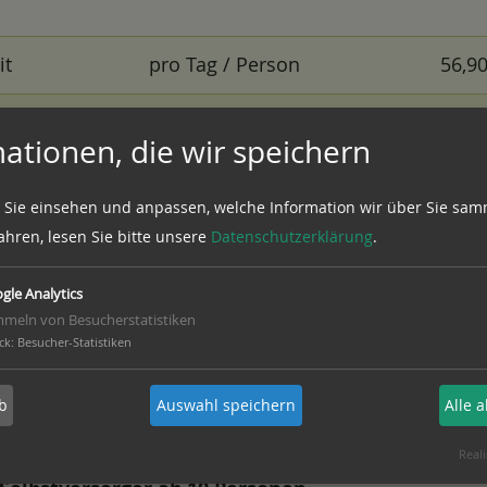
it
pro Tag / Person
56,9
iten
pro Tag / Person
60,9
ationen, die wir speichern
iten
pro Tag / Person
64,9
 Sie einsehen und anpassen, welche Information wir über Sie sam
ahren, lesen Sie bitte unsere
Datenschutzerklärung
.
Kinder bis 2 Jahren kostenfrei
gle Analytics
meln von Besucherstatistiken
Preise für Kinder von 3-8 und 9-14 Jahren
ck
:
Besucher-Statistiken
- siehe Vergütung für Gruppen -
b
Auswahl speichern
Alle 
Alle Zimmer sind behindertenfreundlich
Reali