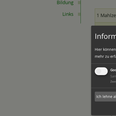
Bildung
Links
1 Mahlze
2 Mahlze
Inform
3 Mahlze
Hier können
mehr zu erf
Goo
Sam
Zwe
Ich lehne a