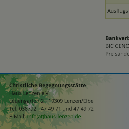
Ausflugs
Bankverb
BIC GENO
Preisänd
Christliche Begegnungsstätte
Haus Lenzen e.V.
Leuengarten 2 - 19309 Lenzen/Elbe
Tel. 038792 - 47 49 71 und 47 49 72
E-Mail:
info(at)haus-lenzen.de