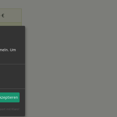
0 €
0 €
0 €
meln.
Um
akzeptieren
siert mit Klaro!