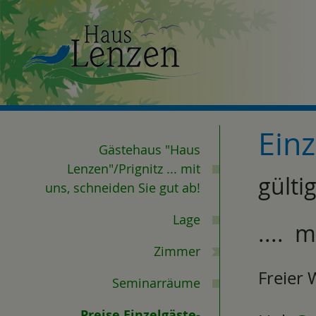
Z
u
m
I
n
h
a
Ein
l
Gästehaus "Haus
t
Lenzen"/Prignitz ... mit
gülti
e
uns, schneiden Sie gut ab!
s
p
Lage
.... 
r
Zimmer
i
n
Freier
Seminarräume
g
e
Preise Einzelgäste-