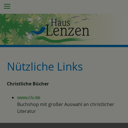
Z
Menu
u
m
I
n
h
a
l
t
Nützliche Links
e
s
p
Christliche Bücher
r
i
www.clv.de
n
Buchshop mit großer Auswahl an christlicher
g
Literatur
e
n