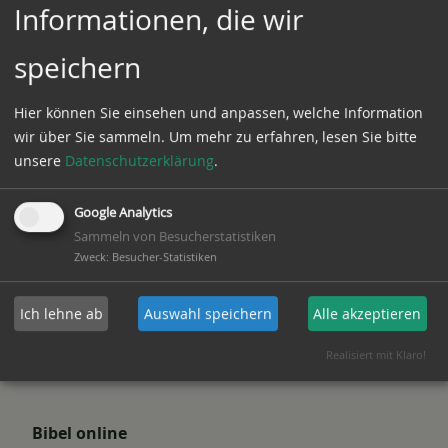
Informationen, die wir
Predigtdatenbank
speichern
www.sermon-online.de
Hier können Sie einsehen und anpassen, welche Information
Umfassende Predigtdatenbank sortiert nach
wir über Sie sammeln.
Um mehr zu erfahren, lesen Sie bitte
Themen und Referenten
unsere
Datenschutzerklärung
.
Google Analytics
Sammeln von Besucherstatistiken
Christliches Internet-Radio
Zweck
:
Besucher-Statistiken
www.dwg-radio.net
Ich lehne ab
Auswahl speichern
Alle akzeptieren
Rund um die Uhr Predigten hören
Realisiert mit Klaro!
Bibel online